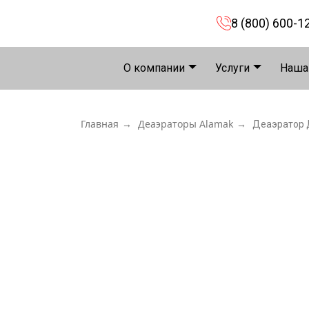
8 (800) 600-1
О компании
Услуги
Наша
Главная
→
Деаэраторы Alamak
→
Деаэратор