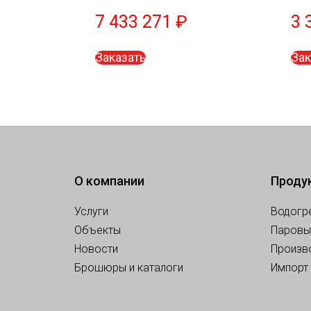
7 433 271
₽
3 
Заказать
Зак
О компании
Проду
Услуги
Водогр
Объекты
Паровы
Новости
Произв
Брошюры и каталоги
Импорт