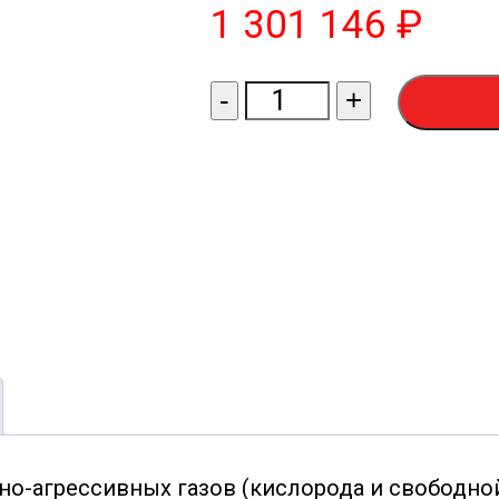
1 301 146
₽
Количество
-
+
товара
Деаэратор
ДА-
АЛАМАК-2-
2-
C
о-агрессивных газов (кислорода и свободной