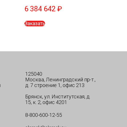
6 384 642
₽
Заказать
125040
Москва, Ленинградский пр-т.,
я
д. 7 строение 1, офис 213
Брянск, ул. Институтская, д.
15, к. 2, офис 4201
8-800-600-12-55