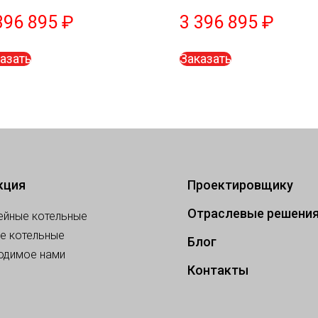
396 895
₽
3 396 895
₽
азать
Заказать
кция
Проектировщику
Отраслевые решени
ейные котельные
е котельные
Блог
одимое нами
Контакты