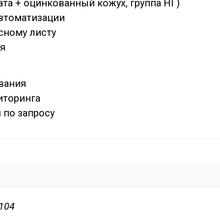
та + оцинкованный кожух, группа НГ)
втоматизации
сному листу
я
вания
иторинга
по запросу
104