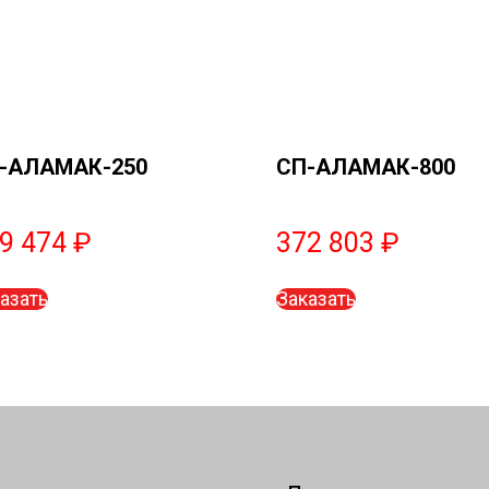
-АЛАМАК-250
СП-АЛАМАК-800
9 474
₽
372 803
₽
азать
Заказать