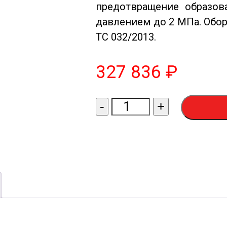
предотвращение образова
давлением до 2 МПа. Обо
ТС 032/2013.
327 836
₽
Количество
-
+
товара
СП-
АЛАМАК-600