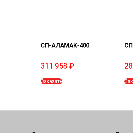
СП-АЛАМАК-400
СП
311 958
₽
28
Заказать
Зак