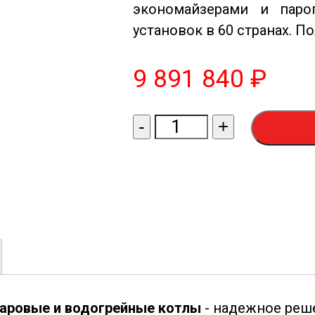
экономайзерами и паро
установок в 60 странах. П
9 891 840
₽
Количество
-
+
товара
Паровой
котел
Selnikel-
10000-
12
аровые и водогрейные котлы
- надежное реш