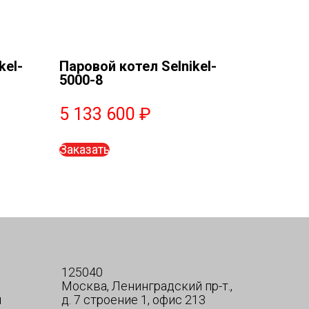
kel-
Паровой котел Selnikel-
5000-8
5 133 600
₽
Заказать
125040
Москва, Ленинградский пр-т.,
я
д. 7 строение 1, офис 213