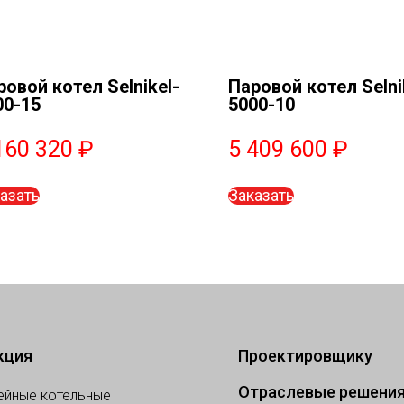
ровой котел Selnikel-
Паровой котел Selni
00-15
5000-10
160 320
₽
5 409 600
₽
азать
Заказать
кция
Проектировщику
Отраслевые решени
ейные котельные