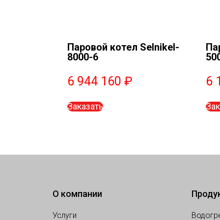
Паровой котел Selnikel-
Па
8000-6
50
6 944 160
₽
6 
Заказать
Зак
О компании
Проду
Услуги
Водогр