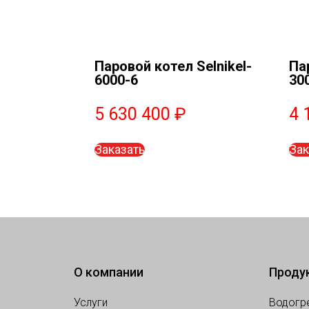
Паровой котел Selnikel-
Па
6000-6
30
5 630 400
₽
4 
Заказать
Зак
О компании
Проду
Услуги
Водогр