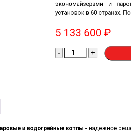
экономайзерами и паро
установок в 60 странах. П
5 133 600
₽
Количество
-
+
товара
Паровой
котел
Selnikel-
5000-
8
аровые и водогрейные котлы
- надежное реш