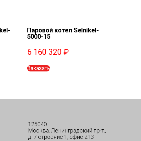
kel-
Паровой котел Selnikel-
5000-15
6 160 320
₽
Заказать
125040
Москва, Ленинградский пр-т.,
я
д. 7 строение 1, офис 213