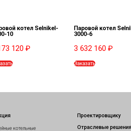
ровой котел Selnikel-
Паровой котел Selni
00-10
3000-6
173 120
₽
3 632 160
₽
азать
Заказать
кция
Проектировщику
Отраслевые решени
ейные котельные