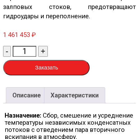
залповых стоков, предотвращают
гидроудары и переполнение.
1 461 453
₽
Количество
-
+
товара
Станция
Заказать
перекачки
конденсата
СПК-
Описание
Характеристики
АЛАМАК-
15-
Назначение:
Сбор, смешение и усреднение
5
температуры независимых конденсатных
потоков с отведением пара вторичного
вскипания в атмосферу.