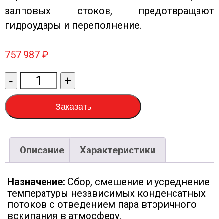
залповых стоков, предотвращают
гидроудары и переполнение.
757 987
₽
Количество
-
+
товара
Станция
Заказать
перекачки
конденсата
СПК-
Описание
Характеристики
АЛАМАК-
6-
Назначение:
Сбор, смешение и усреднение
2
температуры независимых конденсатных
потоков с отведением пара вторичного
вскипания в атмосферу.