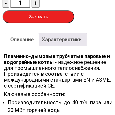
Количество
-
+
товара
Паровой
Заказать
котел
Selnikel-
8000-
Описание
Характеристики
12
Пламенно-дымовые трубчатые паровые и
водогрейные котлы
- надежное решение
для промышленного теплоснабжения.
Производится в соответствии с
международными стандартами EN и ASME,
с сертификацией CE.
Ключевые особенности:
Производительность до 40 т/ч пара или
20 МВт горячей воды